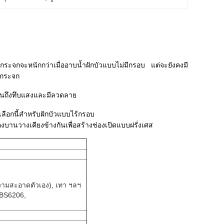
กระจกจะหนักกว่าเมื่ออาบน้ำฝักบัวแบบไม่มีกรอบ แต่จะยังคงมี
บกระจก
ไปจนถึงทึบแสงและมีลวดลาย
ลือกนี้สำหรับฝักบัวแบบไร้กรอบ
องบานวางเคียงข้างกันเพื่อสร้างช่องเปิดแบบฝรั่งเศส
วามสะอาดตัวเอง), เทา ฯลฯ
 BS6206,