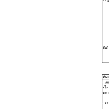
ส่ว
ข้อไ
ชื่อ
แบบ
สไตล
ขน
กระ