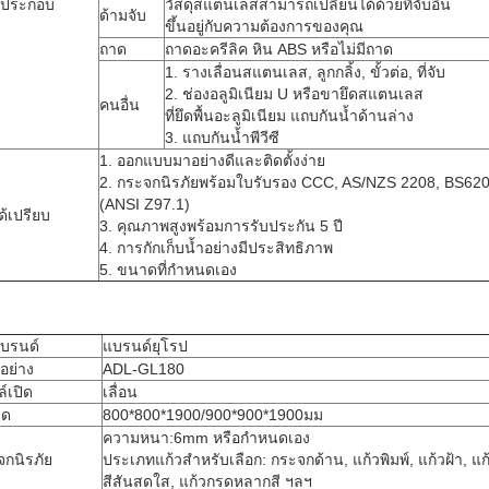
นประกอบ
วัสดุสแตนเลสสามารถเปลี่ยนได้ด้วยที่จับอื่น
ด้ามจับ
ขึ้นอยู่กับความต้องการของคุณ
ถาด
ถาดอะครีลิค หิน ABS หรือไม่มีถาด
1. รางเลื่อนสแตนเลส, ลูกกลิ้ง, ขั้วต่อ, ที่จับ
2. ช่องอลูมิเนียม U หรือขายึดสแตนเลส
คนอื่น
ที่ยึดพื้นอะลูมิเนียม แถบกันน้ำด้านล่าง
3. แถบกันน้ำพีวีซี
1. ออกแบบมาอย่างดีและติดตั้งง่าย
2. กระจกนิรภัยพร้อมใบรับรอง CCC, AS/NZS 2208, BS6
(ANSI Z97.1)
ด้เปรียบ
3. คุณภาพสูงพร้อมการรับประกัน 5 ปี
4. การกักเก็บน้ำอย่างมีประสิทธิภาพ
5. ขนาดที่กำหนดเอง
แบรนด์
แบรนด์ยุโรป
อย่าง
ADL-GL180
์เปิด
เลื่อน
าด
800*800*1900/900*900*1900มม
ความหนา:6mm หรือกำหนดเอง
จกนิรภัย
ประเภทแก้วสำหรับเลือก: กระจกด้าน, แก้วพิมพ์, แก้วฝ้า, แ
สีสันสดใส, แก้วกรดหลากสี ฯลฯ