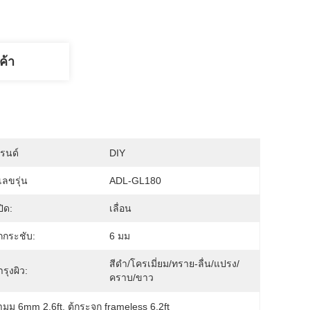
ค้า
บรนด์
DIY
ลขรุ่น
ADL-GL180
ิด:
เลื่อน
กกระชับ:
6 มม
สีดำ/โครเมี่ยม/ทราย-ลื่น/แปรง/
รุงผิว:
คราบ/ขาว
้ามุม 6mm 2.6ft
, 
ตู้กระจก frameless 6.2ft