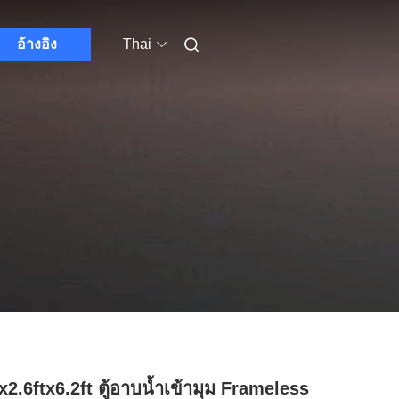
อ้างอิง
Thai
tx2.6ftx6.2ft ตู้อาบน้ำเข้ามุม Frameless