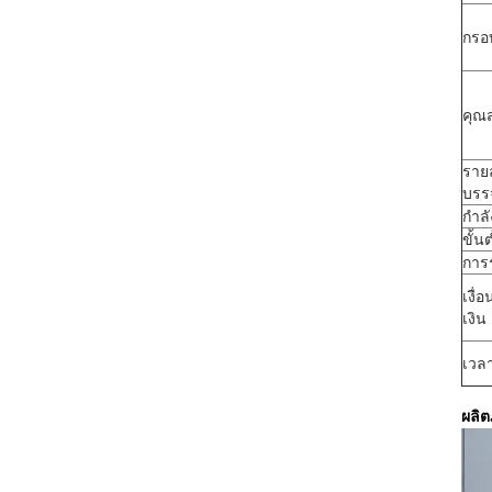
กรอบ
คุณส
ราย
บรรจ
กำล
ขั้นต
การ
เงื
เงิน
เวลา
ผลิต