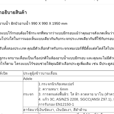
ําอธิบายสินค้า
อาบน้ำ ฝักบัวอาบน้ำ 990 X 990 X 1950 mm
ัวแบบไร้กรอบต้องใช้กระจกที่หนากว่าแบบมีกรอบแม้ว่าคุณอาจสังเกตเห็นว่า
โปร่งใสในการมองเห็นแบบเดียวกันกับกระจกประเภทเดียวกันที่ใช้กับกรอ
ับทั้งสองประเภท คุณมีตัวเลือกสำหรับกระจกเทมเปอร์ที่มีตั้งแต่สไตล์ใส
ูกระจกบานเลื่อนเป็นเรื่องปกติในห้องอาบน้ำแบบมีกรอบ และคุณจะไม่มีตัวเ
งไรก็ตาม โครงแบบไร้ขอบช่วยให้คุณมีตัวเลือกประตูเพิ่มเติม เช่น มีประตูส
์เปิด
ประตูยุ้งข้าวบานเลื่อน
Adele
1.กระจกนิรภัยเทมเปอร์
2. ความหนา: 6mm
กระจก
3. การตกแต่งพื้นผิว: ใส ฝ้า ลวดลาย นาโน (ทำค
4. แก้ว 3C, AS/NZS 2208, SGCC(ANSI Z97.1),
การรับรอง EN12150-1
ฮาร์ดแวร์
เงินขัดเงา, เงินปัดเงา, สีดำด้าน