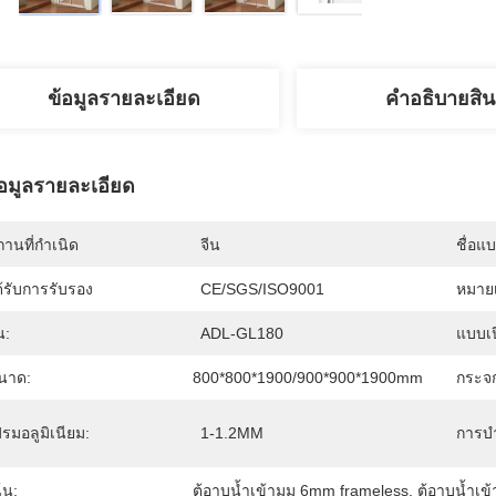
ข้อมูลรายละเอียด
คําอธิบายสิน
้อมูลรายละเอียด
านที่กำเนิด
จีน
ชื่อแ
้รับการรับรอง
CE/SGS/ISO9001
หมายเ
่น:
ADL-GL180
แบบเป
นาด:
800*800*1900/900*900*1900mm
กระจ
รมอลูมิเนียม:
1-1.2MM
การบํา
้น:
ตู้อาบน้ำเข้ามุม 6mm frameless
, 
ตู้อาบน้ำเข