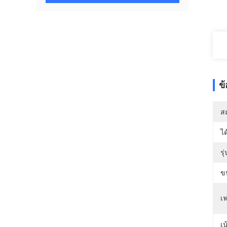
ข
สถ
ได
รุ
ข
เฟ
เน