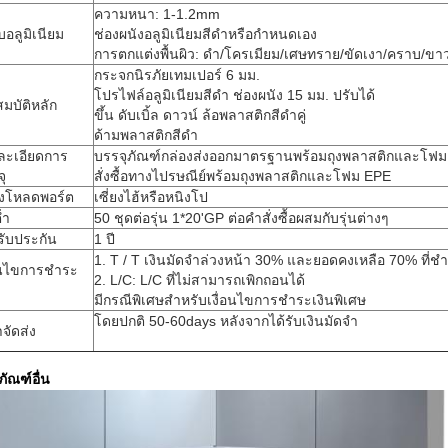
ความหนา: 1-1.2mm
อลูมิเนียม
ช่องผนังอลูมิเนียมสีดำหรือกำหนดเอง
การตกแต่งพื้นผิว: ดำ/โครเมียม/เศษทราย/ขัดเงา/คราบ/ขา
กระจกนิรภัยเทมเปอร์ 6 มม.
โปรไฟล์อลูมิเนียมสีดำ ช่องผนัง 15 มม. ปรับได้
มบัติหลัก
ขึ้น ดับเบิ้ล ดาวน์ ล้อพลาสติกสีดำคู่
ด้ามพลาสติกสีดำ
ละเอียดการ
บรรจุภัณฑ์กล่องส่งออกมาตรฐานพร้อมถุงพลาสติกและโฟ
ุ
สั่งซื้อทางไปรษณีย์พร้อมถุงพลาสติกและโฟม EPE
ังโหลดพอร์ต
เซี่ยงไฮ้หรือหนิงโป
่ำ
50 ชุดต่อรุ่น 1*20'GP ต่อคำสั่งซื้อผสมกับรุ่นต่างๆ
รับประกัน
1 ปี
1. T / T เงินมัดจำล่วงหน้า 30% และยอดคงเหลือ 70% ที่ช
่อนไขการชำระ
2. L/C: L/C ที่ไม่สามารถเพิกถอนได้
มีกรณีพิเศษสำหรับเงื่อนไขการชำระเงินพิเศษ
โดยปกติ 50-60days หลังจากได้รับเงินมัดจำ
จัดส่ง
ภัณฑ์อื่น