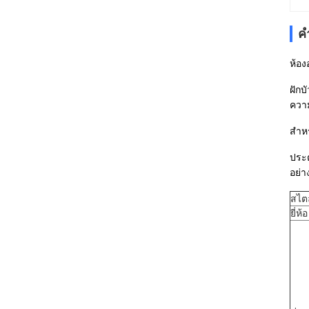
ค
ห้อง
ฝักบ
ความ
สำหร
ประต
อย่า
สไตล
ยี่ห้อ